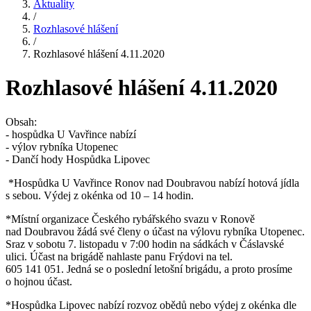
Aktuality
/
Rozhlasové hlášení
/
Rozhlasové hlášení 4.11.2020
Rozhlasové hlášení 4.11.2020
Obsah:
- hospůdka U Vavřince nabízí
- výlov rybníka Utopenec
- Dančí hody Hospůdka Lipovec
*Hospůdka U Vavřince Ronov nad Doubravou nabízí hotová jídla
s sebou. Výdej z okénka od 10 – 14 hodin.
*Místní organizace Českého rybářského svazu v Ronově
nad Doubravou žádá své členy o účast na výlovu rybníka Utopenec.
Sraz v sobotu 7. listopadu v 7:00 hodin na sádkách v Čáslavské
ulici. Účast na brigádě nahlaste panu Frýdovi na tel.
605 141 051. Jedná se o poslední letošní brigádu, a proto prosíme
o hojnou účast.
*Hospůdka Lipovec nabízí rozvoz obědů nebo výdej z okénka dle