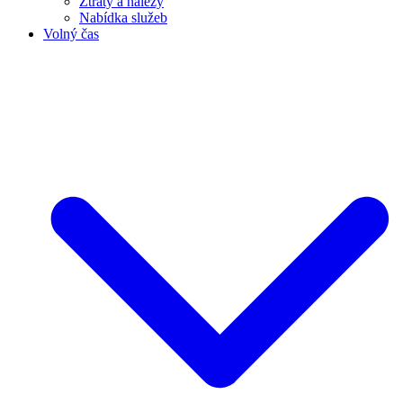
Ztráty a nálezy
Nabídka služeb
Volný čas