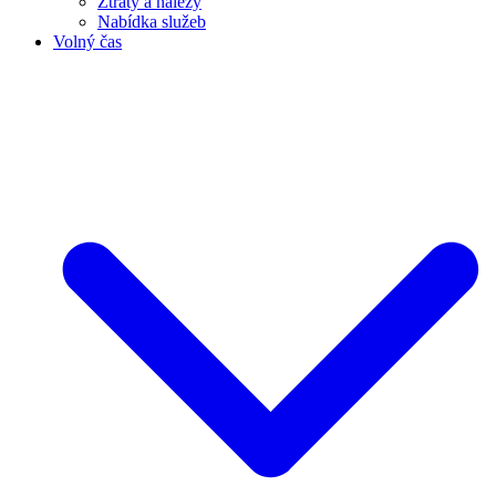
Ztráty a nálezy
Nabídka služeb
Volný čas