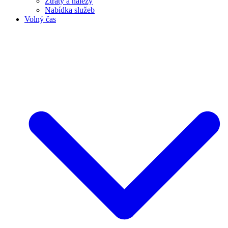
Ztráty a nálezy
Nabídka služeb
Volný čas