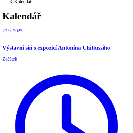
Kalendář
Kalendář
27.9.
2025
Výstavní síň s expozicí Antonína Chittussiho
Začátek