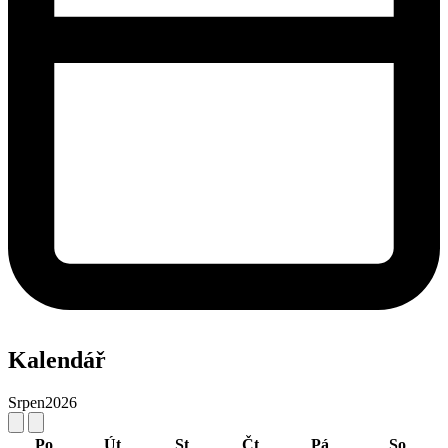
Kalendář
Srpen
2026
Po
Út
St
Čt
Pá
So