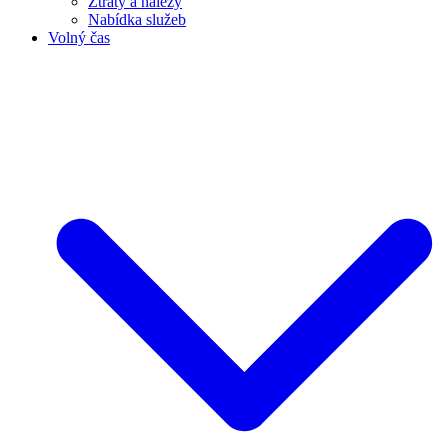
Ztráty a nálezy
Nabídka služeb
Volný čas