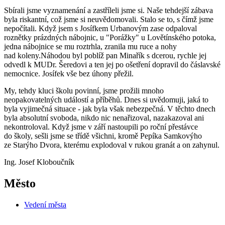
Sbírali jsme vyznamenání a zastříleli jsme si. Naše tehdejší zábava
byla riskantní, což jsme si neuvědomovali. Stalo se to, s čímž jsme
nepočítali. Když jsem s Josífkem Urbanovým zase odpaloval
roznětky prázdných nábojnic, u "Porážky" u Lovětínského potoka,
jedna nábojnice se mu roztrhla, zranila mu ruce a nohy
nad koleny.Náhodou byl poblíž pan Minařík s dcerou, rychle jej
odvedl k MUDr. Šeredovi a ten jej po ošetření dopravil do čáslavské
nemocnice. Josífek vše bez úhony přežil.
My, tehdy kluci školu povinní, jsme prožili mnoho
neopakovatelných událostí a příběhů. Dnes si uvědomuji, jaká to
byla vyjimečná situace - jak byla však nebezpečná. V těchto dnech
byla absolutní svoboda, nikdo nic nenařizoval, nazakazoval ani
nekontroloval. Když jsme v září nastoupili po roční přestávce
do školy, sešli jsme se třídě všichni, kromě Pepíka Samkovýho
ze Starýho Dvora, kterému explodoval v rukou granát a on zahynul.
Ing. Josef Kloboučník
Město
Vedení města