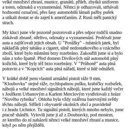
velké množství zbraní, munice, granátů, přileb, zbytků uniforem
a toren, odznaků a vyznamenání. Němci je odhazovali, strhávali
hodnostní označení, přes šasy automobilů lámali pažby pušek
a utíkali dostat se do zajetí k američanům. Z Rusů měli panický
strach.
My kluci jsme vše pozorně pozorovali a přes odpor rodičů snadno
získávali zbraně, střelivo, odznaky a vyznamenání. Prolézali jsme
auta a zajišťovali jejich obsah. U "Porážky" - místních jatek, byl
náklaďák plný tabáku a cigaret, silně nedostatkového a vzácného
zboží, které bylo místními brzy rozebráno. Zakouřili jsme si a bylo
nám z toho špatně. Před domem Divišových stál automobil plný
kožichů, které byly též brzo rozebrány. V "Průhoně" auta plná
potravin a v "Kopcích" auta plná nářadí, které si lidé odnášeli.
V krátké době jsem vlastnil armádní pistoli ráže 9 mm,
"Kloubovku" stejné ráže, rychlopalnou pušku, krabičky rozbušek,
nábojů a velké množství signálních nábojů, které jsme každý večer
s Josífkem Urbanovým a Karlem Merclovým vystřelovali z hráze
"Nového rybníka". Obloha byla vždy ozářena barevnými světly
těchto nábojů. Stříleli i obyvatelé okolních obcí a pravidelně
i z hradu Lichnice. Tu signální pistoli, kterých mnoho nebylo, jsme
pracně sháněli. Vylovili jsme ji až z Doubravky, pod mostem,
ze kterého do ní naházeli němci velké množství zbraní a munice,
když po něm přejížděli.