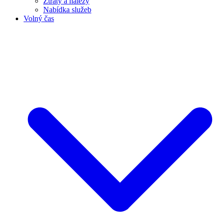
Ztráty a nálezy
Nabídka služeb
Volný čas