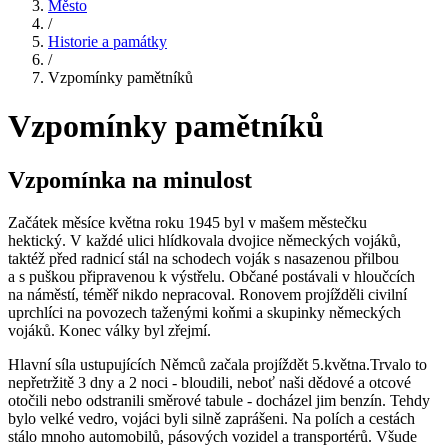
Město
/
Historie a památky
/
Vzpomínky pamětníků
Vzpomínky pamětníků
Vzpomínka na minulost
Začátek měsíce května roku 1945 byl v mašem městečku
hektický. V každé ulici hlídkovala dvojice německých vojáků,
taktéž před radnicí stál na schodech voják s nasazenou přilbou
a s puškou připravenou k výstřelu. Občané postávali v hloučcích
na náměstí, téměř nikdo nepracoval. Ronovem projížděli civilní
uprchlíci na povozech taženými koňmi a skupinky německých
vojáků. Konec války byl zřejmí.
Hlavní síla ustupujících Němců začala projíždět 5.května.Trvalo to
nepřetržitě 3 dny a 2 noci - bloudili, neboť naši dědové a otcové
otočili nebo odstranili směrové tabule - docházel jim benzín. Tehdy
bylo velké vedro, vojáci byli silně zaprášeni. Na polích a cestách
stálo mnoho automobilů, pásových vozidel a transportérů. Všude