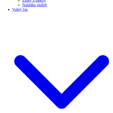
Ztráty a nálezy
Nabídka služeb
Volný čas