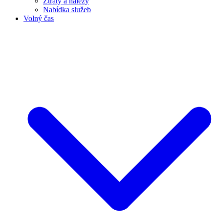
Ztráty a nálezy
Nabídka služeb
Volný čas