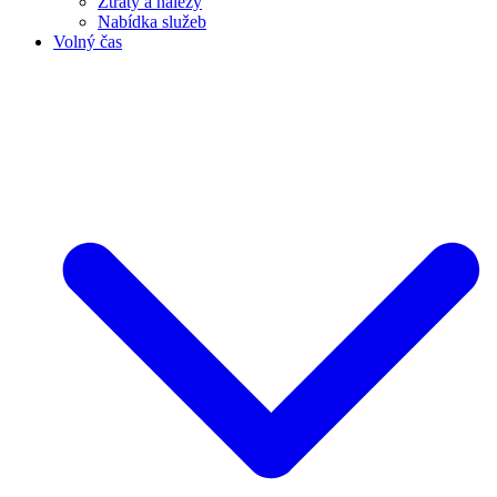
Ztráty a nálezy
Nabídka služeb
Volný čas