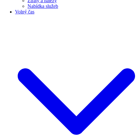
Ztráty a nálezy
Nabídka služeb
Volný čas