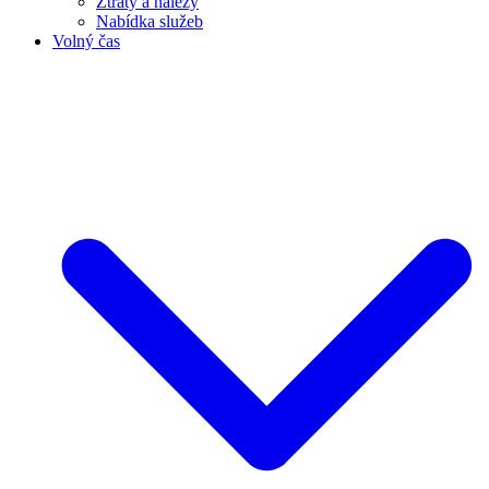
Ztráty a nálezy
Nabídka služeb
Volný čas