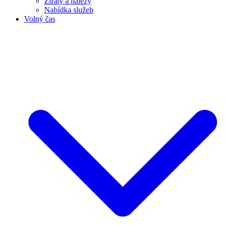
Ztráty a nálezy
Nabídka služeb
Volný čas