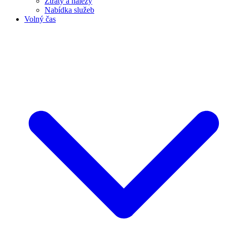
Ztráty a nálezy
Nabídka služeb
Volný čas