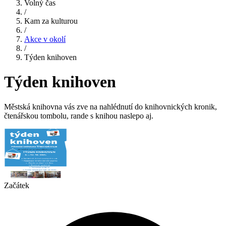
Volný čas
/
Kam za kulturou
/
Akce v okolí
/
Týden knihoven
Týden knihoven
Městská knihovna vás zve na nahlédnutí do knihovnických kronik,
čtenářskou tombolu, rande s knihou naslepo aj.
Začátek