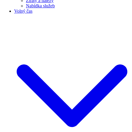
Ztráty a nálezy
Nabídka služeb
Volný čas