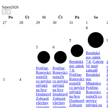
Srpen
2026
Po
Út
St
Čt
Pá
So
27
28
29
30
31
1
8
7
5
6
Benátská
noc pátek
Benátská
7.8.
Galerie
noc pátek
Ve staré
Pojďme,
Pojďme,
7.8.
zahradě
Ronováci,
Ronováci,
Pojďme,
Benátská
roztočit
roztočit
Ronováci,
noc
3
4
co nejvíce
co nejvíce
roztočit
Mladotice
r
mlýnků
mlýnků
co nejvíce
Pojďme,
na řece
na řece
mlýnků
Ronováci,
Doubravě
Doubravě
na řece
roztočit co
Zobrazit
Zobrazit
Doubravě
nejvíce
všechny
všechny
Zobrazit
mlýnků na
záznamy
záznamy