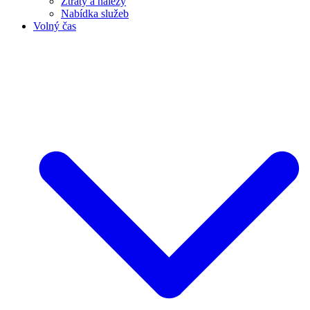
Ztráty a nálezy
Nabídka služeb
Volný čas