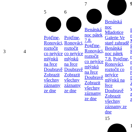
7
5
6
Benátská
noc
Benátská
Mladotice
noc pátek
Pojďme,
Pojďme,
Galerie Ve
7.8.
Ronováci,
Ronováci,
staré zahradě
Pojďme,
roztočit
roztočit
Benátská
Ronováci,
3
4
co nejvíce
co nejvíce
noc pátek
roztočit
r
mlýnků
mlýnků
7.8.
Pojďme,
co nejvíce
na řece
na řece
Ronováci,
mlýnků
Doubravě
Doubravě
roztočit co
na řece
Zobrazit
Zobrazit
nejvíce
Doubravě
všechny
všechny
mlýnků na
Zobrazit
záznamy
záznamy
řece
všechny
ze dne
ze dne
Doubravě
záznamy
Zobrazit
ze dne
všechny
záznamy ze
dne
15