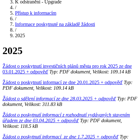
K odstranění - Upgrade
/
Přístup k informacím
/
Informace poskytnuté na základě žádosti
/
2025
2025
Žádost o poskytnutí investičních plánů města pro rok 2025 ze dne
03.01.2025 + odpověď
Typ: PDF dokument, Velikost: 109.14 kB
Žádost o poskytnutí informací ze dne 20.01.2025 + odpověď
Typ:
PDF dokument, Velikost: 109.14 kB
Žádost o sdělení informací ze dne 28.03.2025 + odpověď
Typ: PDF
dokument, Velikost: 311.83 kB
Žádost o poskytnutí informací z rozhodnutí vydávaných stavením
úřadem ze dne 03.04.2025 + odpověď
Typ: PDF dokument,
Velikost: 118.5 kB
Žádost o poskytnutí informací ze dne 1.7.2025 + odpověď
Typ: