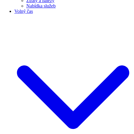
Ztráty a nálezy
Nabídka služeb
Volný čas