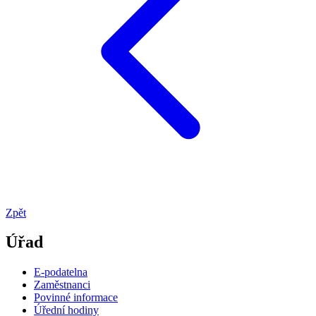
Zpět
Úřad
E-podatelna
Zaměstnanci
Povinné informace
Úřední hodiny