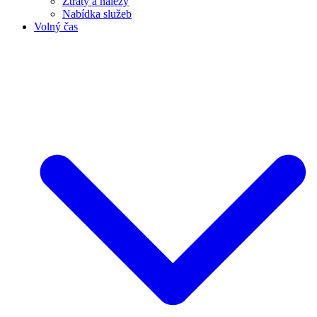
Ztráty a nálezy
Nabídka služeb
Volný čas