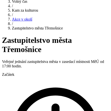
Volný čas
/
Kam za kulturou
/
Akce v okolí
/
Zastupitelstvo města Třemošnice
Zastupitelstvo města
Třemošnice
Veřejné jednání zastupitelstva města v zasedací místnosti MěÚ od
17:00 hodin.
Začátek